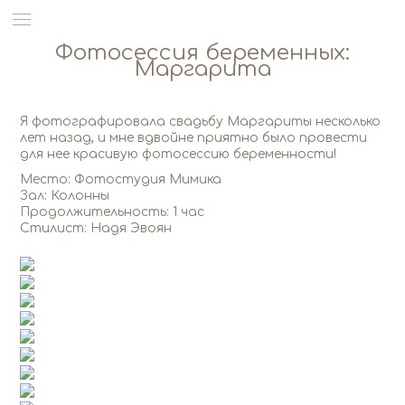
Фотосессия беременных:
Маргарита
Я фотографировала свадьбу Маргариты несколько
лет назад, и мне вдвойне приятно было провести
для нее красивую фотосессию беременности!
Место: Фотостудия Мимика
Зал: Колонны
Продолжительность: 1 час
Стилист: Надя Эвоян