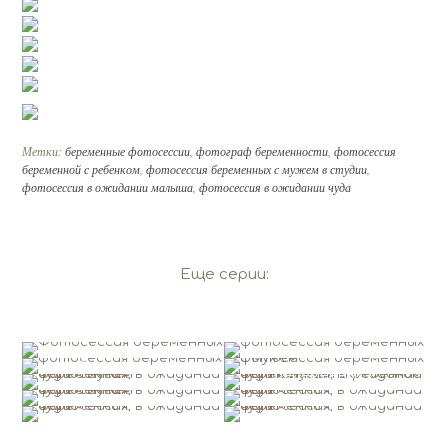
Метки:
беременные фотосессии
,
фотограф беременности
,
фотосессия
беременной с ребенком
,
фотосессия беременных с мужем в студии
,
фотосессия в ожидании малыша
,
фотосессия в ожидании чуда
Еще серии:
Фотосессия
Фотосессия
Фотосессия
Фотосессия
беременных с
беременных с
Фотосессия
Фотосессия
беременных с
беременности с
мужем: Любовь
мужем: Олеся
беременности с
беременных с
мужем: Ольга
Фотосессия
мужем: Елена
Фотосессия
Фотосессия
мужем: Екатерина
мужем: Оксана
беременных
беременных с
Фотосессия
беременных с
подруг: Юля и Ира
мужем: Татьяна
беременных с
Фотосессия
Фотосессия
мужем и ребенком:
мужем: Наташа
беременных с
беременных с
Фотосессия
Фотосессия
Наташа
мужем: Анна
мужем: Антонина
беременных:
беременных:
Анастасия
Избранное