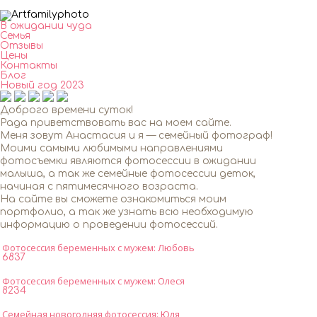
В ожидании чуда
Семья
Отзывы
Цены
Контакты
Блог
Новый год 2023
Доброго времени суток!
Рада приветствовать вас на моем сайте.
Меня зовут Анастасия и я — семейный фотограф!
Моими самыми любимыми направлениями
фотосъемки являются фотосессии в ожидании
малыша, а так же семейные фотосессии деток,
начиная с пятимесячного возраста.
На сайте вы сможете ознакомиться моим
портфолио, а так же узнать всю необходимую
информацию о проведении фотосессий.
Фотосессия беременных с мужем: Любовь
6837
Фотосессия беременных с мужем: Олеся
8234
Семейная новогодняя фотосессия: Юля