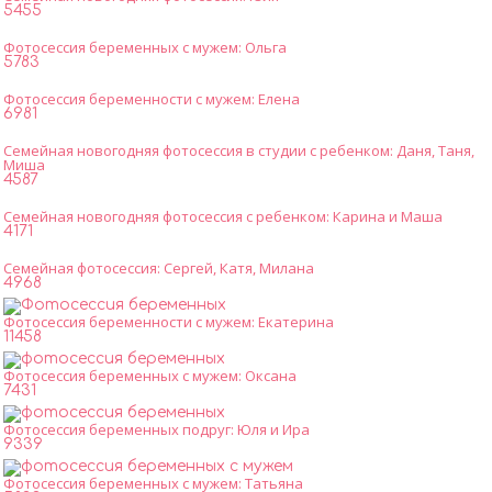
5455
Фотосессия беременных с мужем: Ольга
5783
Фотосессия беременности с мужем: Елена
6981
Семейная новогодняя фотосессия в студии с ребенком: Даня, Таня,
Миша
4587
Семейная новогодняя фотосессия с ребенком: Карина и Маша
4171
Семейная фотосессия: Сергей, Катя, Милана
4968
Фотосессия беременности с мужем: Екатерина
11458
Фотосессия беременных с мужем: Оксана
7431
Фотосессия беременных подруг: Юля и Ира
9339
Фотосессия беременных с мужем: Татьяна