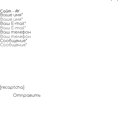
Сайт - AY
Ваше имя*
Ваш E-mail*
Ваш телефон
Сообщение*
[recaptcha]