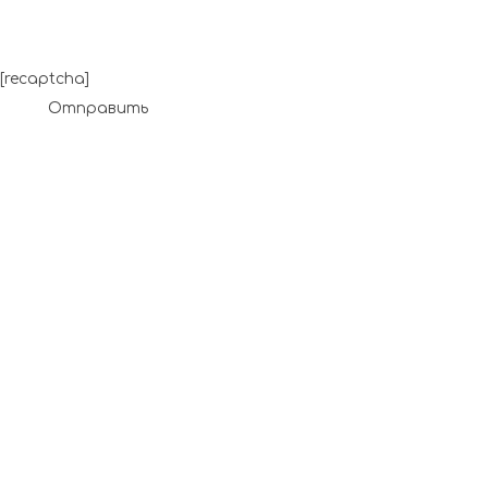
[recaptcha]