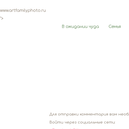
www.artfamilyphoto.ru
">
В ожидании чуда
Семья
Для отправки комментария вам нео
Войти через социальные сети: