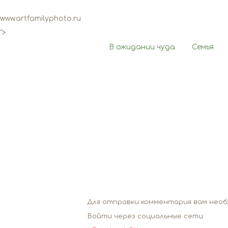
www.artfamilyphoto.ru
">
В ожидании чуда
Семья
Для отправки комментария вам нео
Войти через социальные сети: