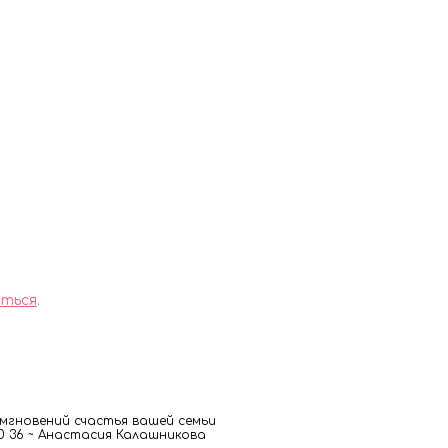
ться
.
гновений счастья вашей семьи
 00 36 ~ Анастасия Калашникова