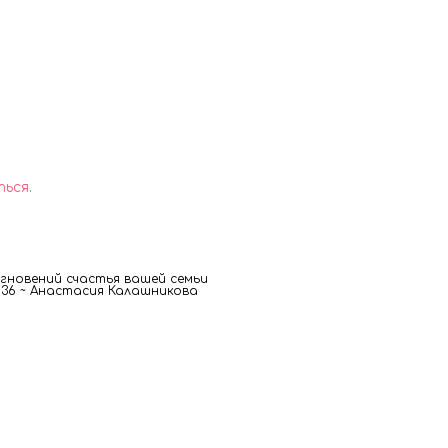
ться
.
новений счастья вашей семьи
00 36 ~ Анастасия Калашникова