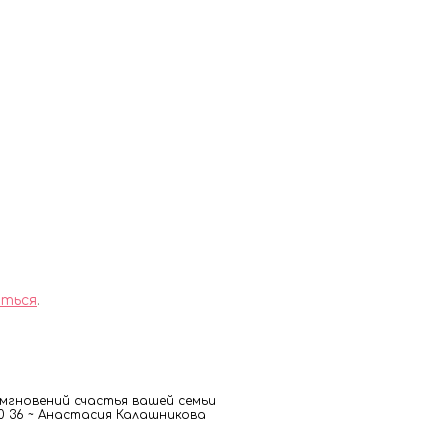
ться
.
гновений счастья вашей семьи
 00 36 ~ Анастасия Калашникова