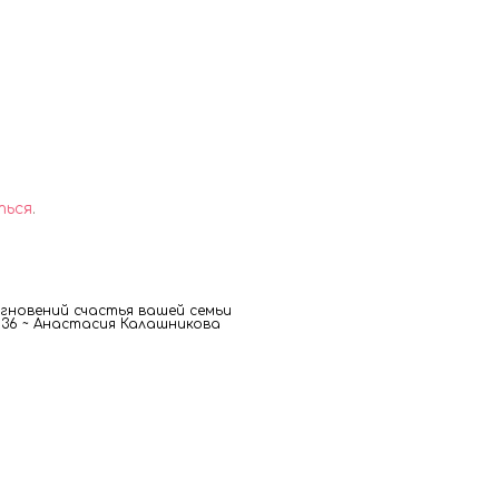
ться
.
новений счастья вашей семьи
00 36 ~ Анастасия Калашникова