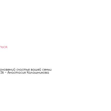
ться
.
новений счастья вашей семьи
00 36 ~ Анастасия Калашникова