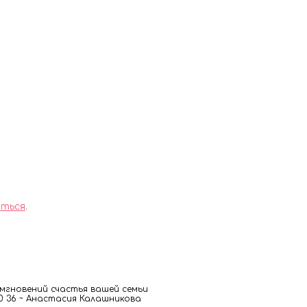
ться
.
гновений счастья вашей семьи
 00 36 ~ Анастасия Калашникова