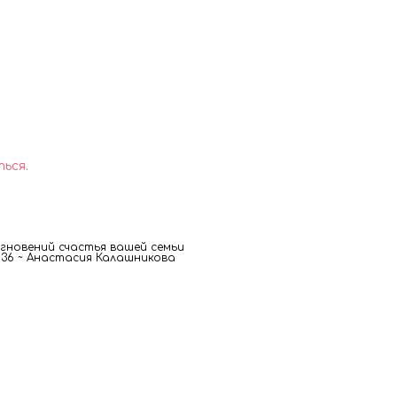
ться
.
новений счастья вашей семьи
00 36 ~ Анастасия Калашникова