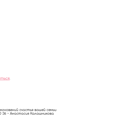
ться
.
гновений счастья вашей семьи
 00 36 ~ Анастасия Калашникова