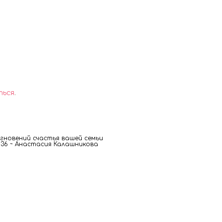
ться
.
новений счастья вашей семьи
00 36 ~ Анастасия Калашникова